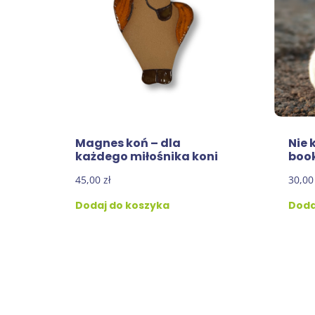
Magnes koń – dla
Nie 
każdego miłośnika koni
boo
45,00
zł
30,0
Dodaj do koszyka
Doda