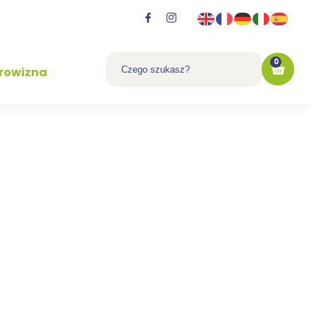
0
rowizna
 z logo
us