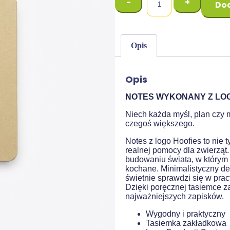
-
+
Dod
Opis
Opis
NOTES WYKONANY Z LO
Niech każda myśl, plan czy ma
czegoś większego.
Notes z logo Hoofies to nie t
realnej pomocy dla zwierząt.
budowaniu świata, w którym
kochane. Minimalistyczny des
świetnie sprawdzi się w pr
Dzięki poręcznej tasiemce 
najważniejszych zapisków.
Wygodny i praktyczny
Tasiemka zakładkowa