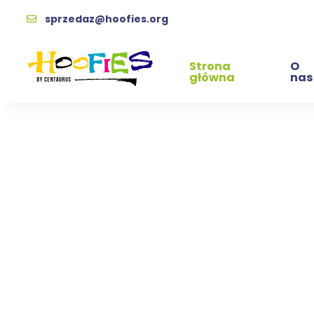
sprzedaz@hoofies.org
Strona
O
główna
nas
Notes twa
Fund