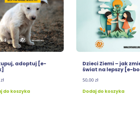
kupuj, adoptuj [e-
Dzieci Ziemi – jak zmi
k]
świat na lepszy [e-b
0
zł
50,00
zł
j do koszyka
Dodaj do koszyka