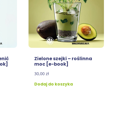
enić
Zielone szejki – roślinna
ook]
moc [e-book]
30,00
zł
Dodaj do koszyka