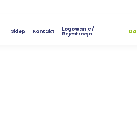
Logowanie /
Sklep
Kontakt
Da
Rejestracja
rda okładka
acji Centaur