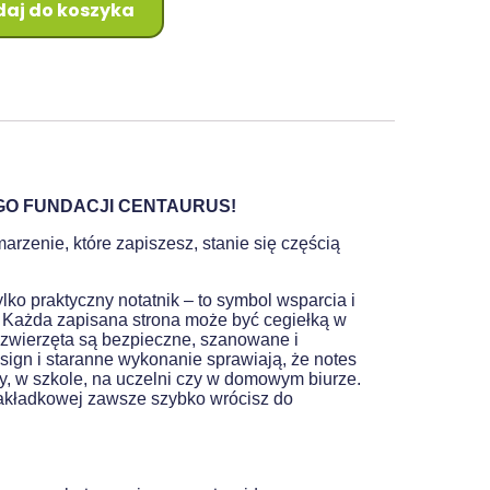
aj do koszyka
GO FUNDACJI CENTAURUS!
rzenie, które zapiszesz, stanie się częścią
ylko praktyczny notatnik – to symbol wsparcia i
 Każda zapisana strona może być cegiełką w
 zwierzęta są bezpieczne, szanowane i
ign i staranne wykonanie sprawiają, że notes
acy, w szkole, na uczelni czy w domowym biurze.
zakładkowej zawsze szybko wrócisz do