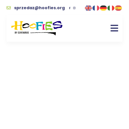
sprzedaz@hoofies.org
Ziemia mówi – jak
żyć w zgodzie z
naturą [e-book]