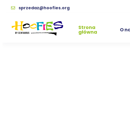
sprzedaz@hoofies.org
Strona
O n
główna
Prawo ods