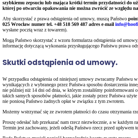
szybkiemu zepsuciu lub mająca krótki termin przydatności do u
której po otwarciu opakowania nie można zwrócić ze względu na 
Aby skorzystać z prawa odstąpienia od umowy, muszą Państwo
poin
025 Wrocław numer tel. +48 518 569 487 adres e-mail
info@hoof
wysłane pocztą wraz z towarem).
Mogą Państwo skorzystać z wzoru formularza odstąpienia od umowy,
informację dotyczącą wykonania przysługującego Państwu prawa od
Skutki odstąpienia od umowy.
W przypadku odstąpienia od niniejszej umowy zwracamy Państwu wsz
wynikających z wybranego przez Państwa sposobu dostarczenia inneg
nie później niż 14 dni od dnia, w którym zostaliśmy poinformowani
takich samych sposobów płatności, jakie zostały przez Państwa użyte
nie poniosą Państwo żadnych opłat w związku z tym zwrotem.
Możemy wstrzymać się ze zwrotem płatności do czasu otrzymania rzecz
Proszę odesłać lub przekazać nam rzecz niezwłocznie, a w każdym ra
Termin jest zachowany, jeżeli odeślą Państwo rzecz przed upływem t