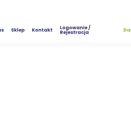
Logowanie /
as
Sklep
Kontakt
Da
Rejestracja
tąpienia od
Home
Prawo odstąpienia od umowy