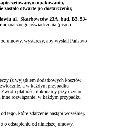
w zapieczętowanym opakowaniu,
 zostało otwarte po dostarczeniu;
ławiu ul. Skarbowców 23A, bud. B3, 53-
jednoznacznego oświadczenia (pismo
a od umowy, wystarczy, aby wysłali Państwo
rzeczy (z wyjątkiem dodatkowych kosztów
iezwłocznie, a w każdym przypadku
. Zwrotu płatności dokonamy przy użyciu
 na inne rozwiązanie; w każdym przypadku
d tego, które zdarzenie nastąpi wcześniej.
o o odstąpieniu od niniejszej umowy.