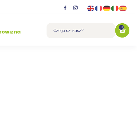
0
rowizna
 umowy