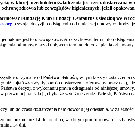
życia; w której przedmiotem świadczenia jest rzecz dostarczana 
ochronę zdrowia lub ze względów higienicznych, jeżeli opakowanie
formować Fundację Klub Fundacji Centaurus z siedzibą we Wroc
ies.org
o swojej decyzji o odstąpieniu od niniejszej umowy w drodze 
 jednak nie jest to obowiązkowe. Aby zachować termin do odstąpieni
stąpienia od umowy przed upływem terminu do odstąpienia od umowy.
ystkie otrzymane od Państwa płatności, w tym koszty dostarczenia 
o niż najtańszy zwykły sposób dostarczenia oferowany przez nas), n
 o Państwa decyzji o wykonaniu prawa odstąpienia od niniejszej umowy
 w pierwotnej transakcji, chyba że wyraźnie zgodziliście się Państwo
y lub do czasu dostarczenia nam dowodu jej odesłania, w zależności o
zie nie później niż 14 dni od dnia, w którym poinformowali nas Państw
erminu 14 dni.