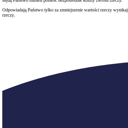
Będą Państwo musieli ponieść bezpośrednie koszty zwrotu rzeczy.
Odpowiadają Państwo tylko za zmniejszenie wartości rzeczy wynikając
rzeczy.