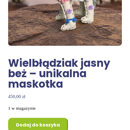
Wielbłądziak jasny
beż – unikalna
maskotka
450,00
zł
1 w magazynie
Dodaj do koszyka