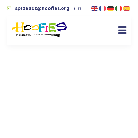
sprzedaz@hoofies.org
Wielbłądziak jasny
beż – unikalna
maskotka