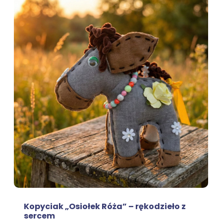
Kopyciak „Osiołek Róża” – rękodzieło z
sercem