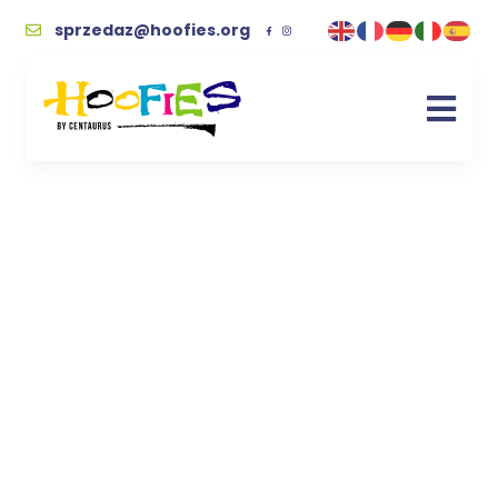
sprzedaz@hoofies.org
Kopyciak „Osiołek
Szary” – rękodzieło z
sercem