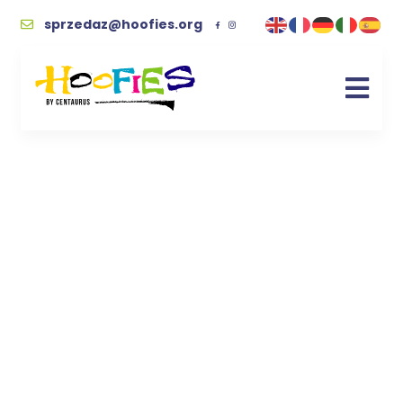
sprzedaz@hoofies.org
Kopyciak „Pani
Serduszko”