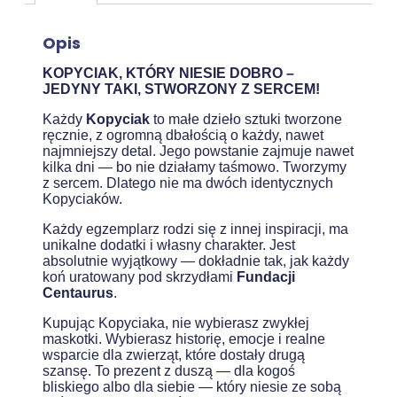
Opis
KOPYCIAK, KTÓRY NIESIE DOBRO –
JEDYNY TAKI, STWORZONY Z SERCEM!
Każdy
Kopyciak
to małe dzieło sztuki tworzone
ręcznie, z ogromną dbałością o każdy, nawet
najmniejszy detal. Jego powstanie zajmuje nawet
kilka dni — bo nie działamy taśmowo. Tworzymy
z sercem. Dlatego nie ma dwóch identycznych
Kopyciaków.
Każdy egzemplarz rodzi się z innej inspiracji, ma
unikalne dodatki i własny charakter. Jest
absolutnie wyjątkowy — dokładnie tak, jak każdy
koń uratowany pod skrzydłami
Fundacji
Centaurus
.
Kupując Kopyciaka, nie wybierasz zwykłej
maskotki. Wybierasz historię, emocje i realne
wsparcie dla zwierząt, które dostały drugą
szansę. To prezent z duszą — dla kogoś
bliskiego albo dla siebie — który niesie ze sobą