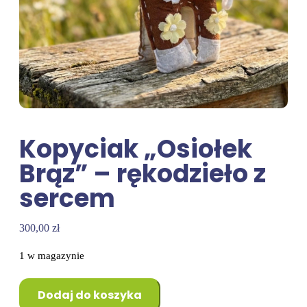
Kopyciak „Osiołek
Brąz” – rękodzieło z
sercem
300,00
zł
1 w magazynie
Dodaj do koszyka