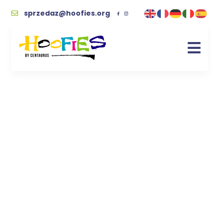
sprzedaz@hoofies.org
Kopyciak „Osiołek
Brąz” – rękodzieło z
sercem