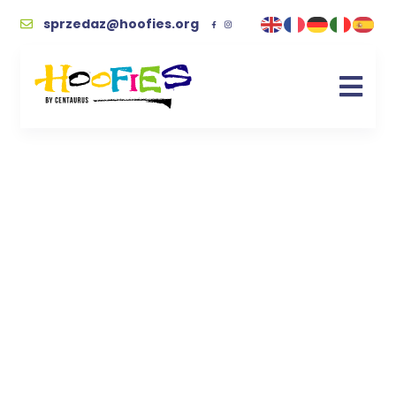
sprzedaz@hoofies.org
święta
Kupując wspierasz naszych podopiecznych