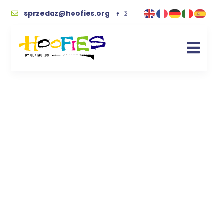
sprzedaz@hoofies.org
koty
Kupując wspierasz naszych podopiecznych