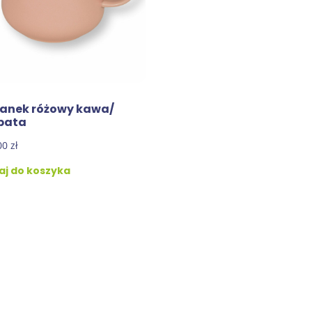
anek różowy kawa/
bata
00
zł
j do koszyka