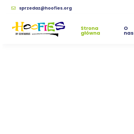
sprzedaz@hoofies.org
Strona
O
główna
nas
ka
Kupując wspierasz naszyc