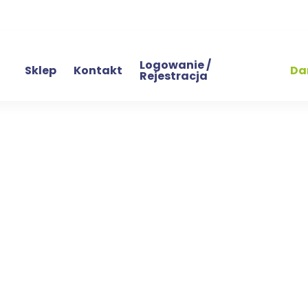
Logowanie /
Sklep
Kontakt
Da
Rejestracja
wa
h podopiecznych