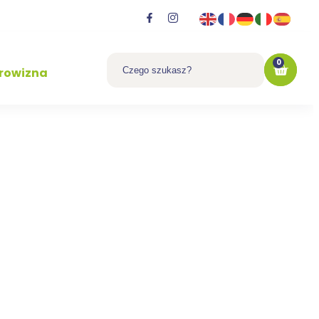
0
rowizna