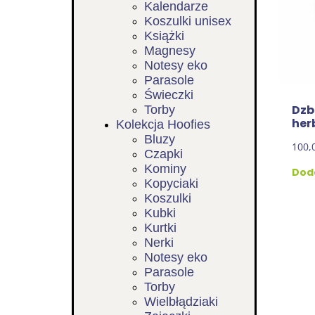
Kalendarze
Koszulki unisex
Książki
Magnesy
Notesy eko
Parasole
Świeczki
Dzb
Torby
her
Kolekcja Hoofies
Bluzy
100,
Czapki
Kominy
Doda
Kopyciaki
Koszulki
Kubki
Kurtki
Nerki
Notesy eko
Parasole
Torby
Wielbłądziaki