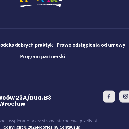
odeks dobrych praktyk
Prawo odstąpienia od umowy
Program partnerski
ców 23A/bud. B3
 Wrocław
ne i wspierane przez strony internetowe pixelis.pl
Copyright ©2026Hoofies by Centaurus