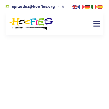
sprzedaz@hoofies.org
imbryk
Kupując wspierasz naszych podopiecznych