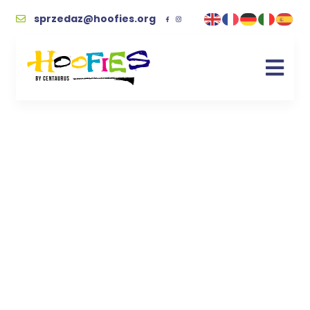
sprzedaz@hoofies.org
brelok
Kupując wspierasz naszych podopiecznych