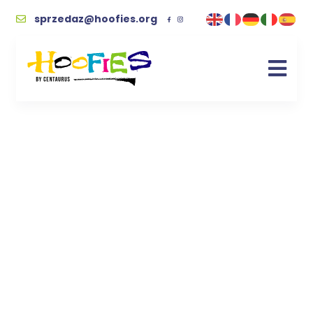
sprzedaz@hoofies.org
Owies – energia dla
uratowanego konia