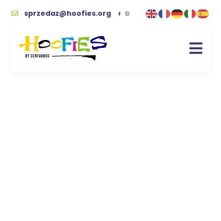
sprzedaz@hoofies.org
Torba bawełniana –
Miłość nie ma
gatunku