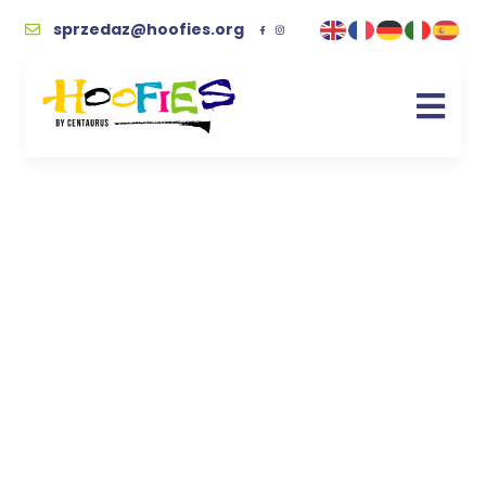
sprzedaz@hoofies.org
Ognisko w
Ośrodkach
Centaurusa