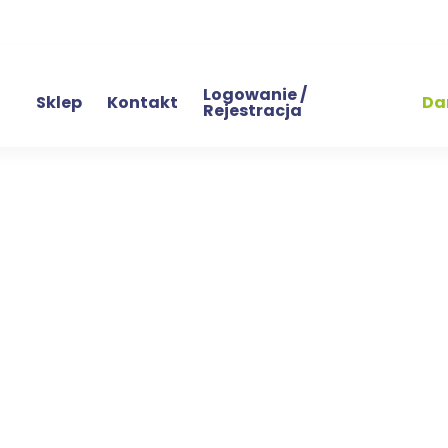
Logowanie /
Sklep
Kontakt
Da
Rejestracja
0×60 – chr
tworzony