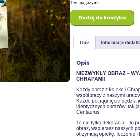
1 w magazynie
Dodaj do koszyka
Opis
Informacje dodat
Opis
NIEZWYKŁY OBRAZ – W
CHRAPAMI!
Każdy obraz z kolekcji Chra
współpracy z naszymi uratow
Każde pociągnięcie pędzla j
identycznych obrazów, tak j
Centaurus
.
To nie tylko dekoracja – to 
obraz, wspierasz naszych po
otrzymują opiekę, leczenie 