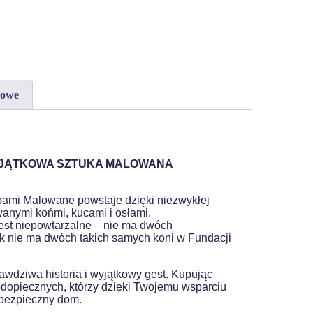
kowe
YJĄTKOWA SZTUKA MALOWANA
pami Malowane powstaje dzięki niezwykłej
anymi końmi, kucami i osłami.
est niepowtarzalne – nie ma dwóch
ak nie ma dwóch takich samych koni w
Fundacji
prawdziwa historia i wyjątkowy gest. Kupując
dopiecznych, którzy dzięki Twojemu wsparciu
i bezpieczny dom.