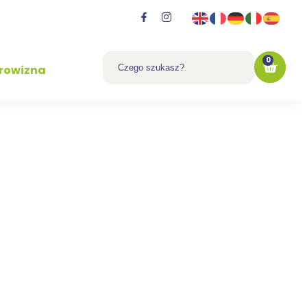
0
rowizna
apami