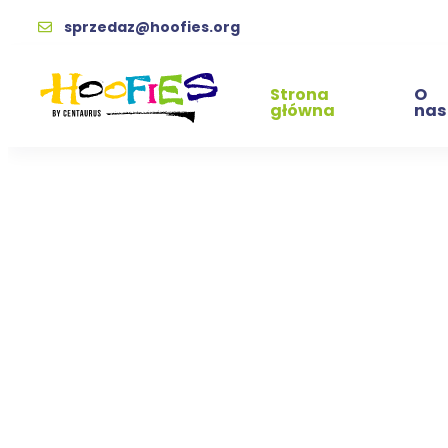
sprzedaz@hoofies.org
Strona
O
główna
nas
Obraz 5