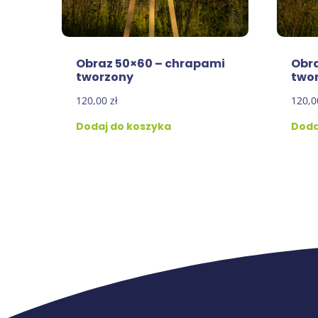
Obraz 50×60 – chrapami
Obra
tworzony
two
120,00
zł
120,
Dodaj do koszyka
Doda