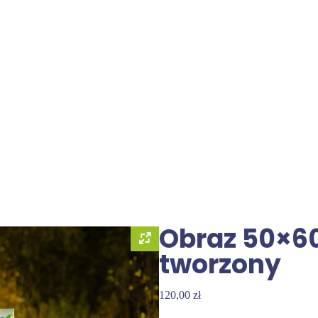
Obraz 50×6
tworzony
120,00
zł