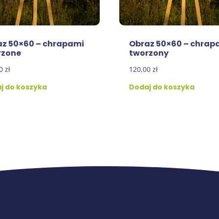
z 50×60 – chrapami
Obraz 50×60 – chrap
rzone
tworzony
00
zł
120,00
zł
j do koszyka
Dodaj do koszyka