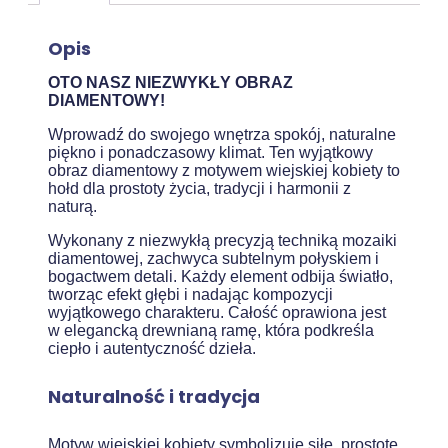
Opis
OTO NASZ NIEZWYKŁY OBRAZ
DIAMENTOWY!
Wprowadź do swojego wnętrza spokój, naturalne
piękno i ponadczasowy klimat. Ten wyjątkowy
obraz diamentowy z motywem wiejskiej kobiety to
hołd dla prostoty życia, tradycji i harmonii z
naturą.
Wykonany z niezwykłą precyzją techniką mozaiki
diamentowej, zachwyca subtelnym połyskiem i
bogactwem detali. Każdy element odbija światło,
tworząc efekt głębi i nadając kompozycji
wyjątkowego charakteru. Całość oprawiona jest
w elegancką drewnianą ramę, która podkreśla
ciepło i autentyczność dzieła.
Naturalność i tradycja
Motyw wiejskiej kobiety symbolizuje siłę, prostotę