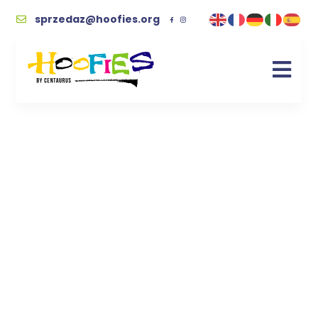
sprzedaz@hoofies.org
Kopyciak „zielona
krata” – rękodzieło z
sercem