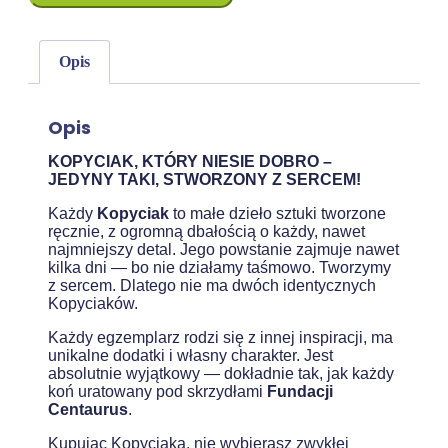
Opis
Opis
KOPYCIAK, KTÓRY NIESIE DOBRO –
JEDYNY TAKI, STWORZONY Z SERCEM!
Każdy
Kopyciak
to małe dzieło sztuki tworzone
ręcznie, z ogromną dbałością o każdy, nawet
najmniejszy detal. Jego powstanie zajmuje nawet
kilka dni — bo nie działamy taśmowo. Tworzymy
z sercem. Dlatego nie ma dwóch identycznych
Kopyciaków.
Każdy egzemplarz rodzi się z innej inspiracji, ma
unikalne dodatki i własny charakter. Jest
absolutnie wyjątkowy — dokładnie tak, jak każdy
koń uratowany pod skrzydłami
Fundacji
Centaurus
.
Kupując Kopyciaka, nie wybierasz zwykłej