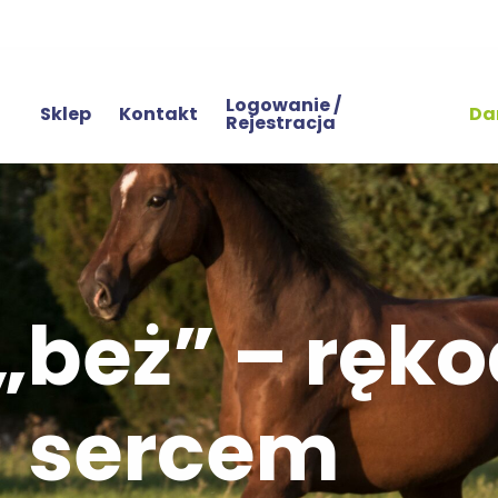
Logowanie /
Sklep
Kontakt
Da
Rejestracja
beż” – rękod
sercem