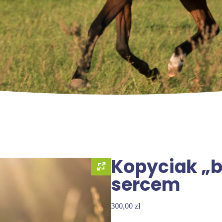
Kopyciak „b
sercem
300,00
zł