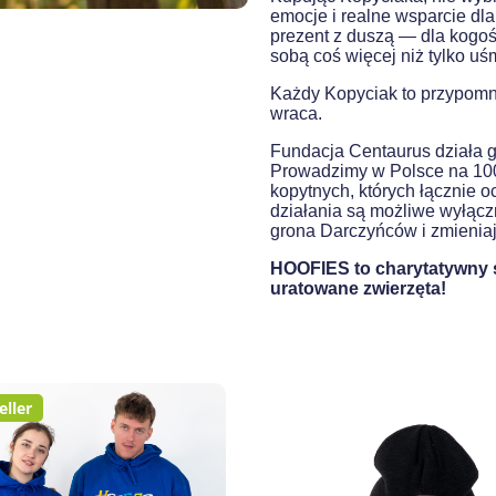
emocje i realne wsparcie dla
prezent z duszą — dla kogoś 
sobą coś więcej niż tylko uś
Każdy Kopyciak to przypomn
wraca.
Fundacja Centaurus działa g
Prowadzimy w Polsce na 100
kopytnych, których łącznie 
działania są możliwe wyłączn
grona Darczyńców i zmieniaj 
HOOFIES to charytatywny s
uratowane zwierzęta!
eller