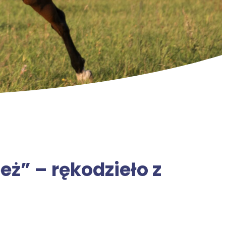
eż” – rękodzieło z