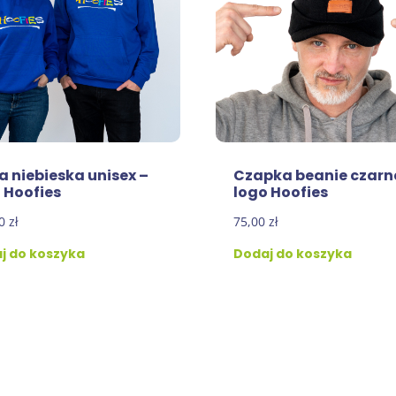
a niebieska unisex –
Czapka beanie czarn
 Hoofies
logo Hoofies
00
zł
75,00
zł
j do koszyka
Dodaj do koszyka