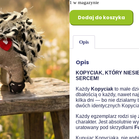
1 w magazynie
Dodaj do koszyka
Opis
Opis
KOPYCIAK, KTÓRY NIESI
SERCEM!
Każdy
Kopyciak
to małe dzi
dbałością o każdy, nawet na
kilka dni — bo nie działamy
dwóch identycznych Kopyci
Każdy egzemplarz rodzi się z
charakter. Jest absolutnie w
uratowany pod skrzydłami
F
Kupując Kopyciaka, nie wybi