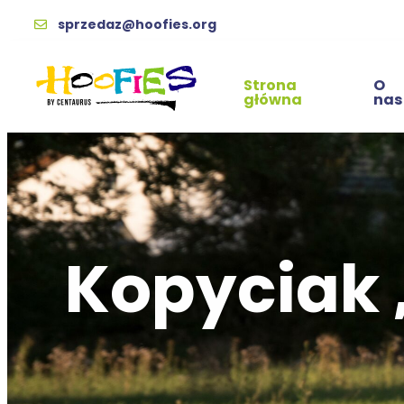
sprzedaz@hoofies.org
Strona
O
główna
nas
Kopyciak „