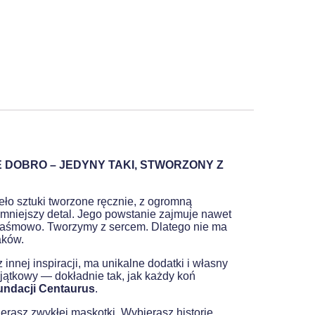
E DOBRO – JEDYNY TAKI, STWORZONY Z
eło sztuki tworzone ręcznie, z ogromną
jmniejszy detal. Jego powstanie zajmuje nawet
 taśmowo. Tworzymy z sercem. Dlatego nie ma
aków.
 innej inspiracji, ma unikalne dodatki i własny
yjątkowy — dokładnie tak, jak każdy koń
undacji Centaurus
.
erasz zwykłej maskotki. Wybierasz historię,