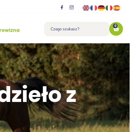
0
rowizna
zieło z