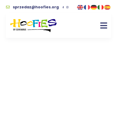
sprzedaz@hoofies.org
Chwytak garnki
zielony handmade