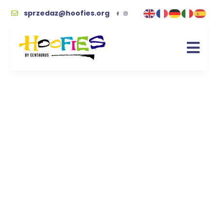
sprzedaz@hoofies.org
Brelok miś żółty
handmade