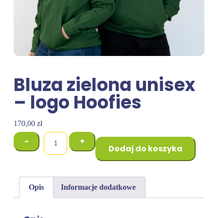
Bluza zielona unisex
– logo Hoofies
170,00
zł
-
+
Dodaj do koszyka
Opis
Informacje dodatkowe