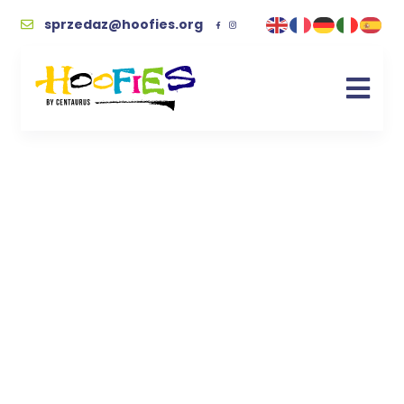
sprzedaz@hoofies.org
Bluza zielona unisex
– logo Hoofies