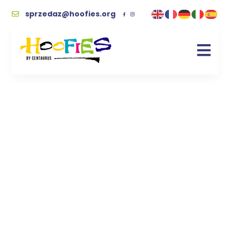
sprzedaz@hoofies.org
JAK POMAGAĆ
ZWIERZĘTOM
NA CODZIEŃ? 15
PROSTYCH SPOSOBÓW,